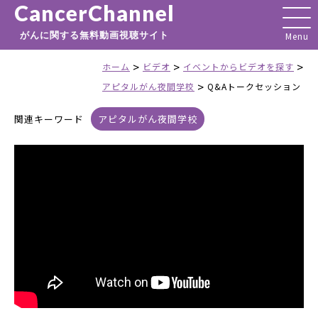
CancerChannel
がんに関する無料動画視聴サイト
>
>
>
ホーム
ビデオ
イベントからビデオを探す
>
アピタルがん夜間学校
Q&Aトークセッション
関連キーワード
アピタルがん夜間学校