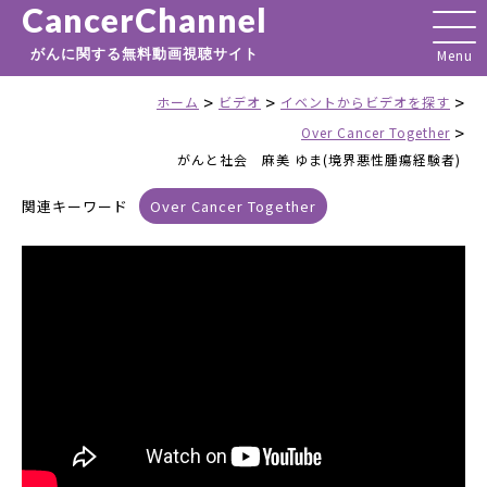
CancerChannel
がんに関する無料動画視聴サイト
>
>
>
ホーム
ビデオ
イベントからビデオを探す
>
Over Cancer Together
がんと社会 麻美 ゆま(境界悪性腫瘍経験者)
関連キーワード
Over Cancer Together