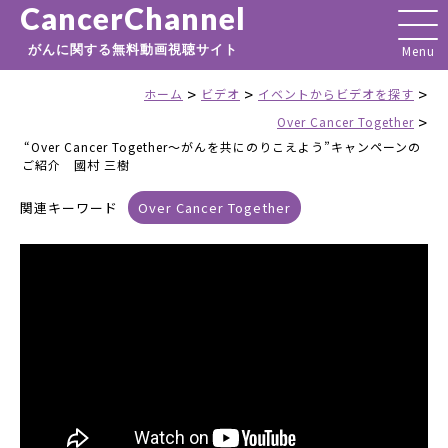
CancerChannel
がんに関する無料動画視聴サイト
>
>
>
ホーム
ビデオ
イベントからビデオを探す
>
Over Cancer Together
“Over Cancer Together～がんを共にのりこえよう”キャンペーンの
ご紹介 國村 三樹
関連キーワード
Over Cancer Together