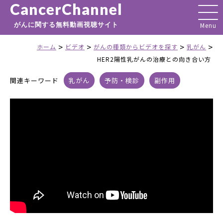
CancerChannel
がんに関する無料動画視聴サイト
>
>
>
>
ホーム
ビデオ
がんの種類からビデオを探す
乳がん
HER2陽性乳がんの治療との向き合い方
関連キーワード
乳がん
予防・検診
副作用