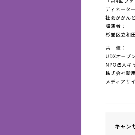
「第4回フ
ディネーター
社会ががん
講演者：
杉並区立和
共 催：
UDXオープ
NPO法人キ
株式会社新
メディアサ
キャン