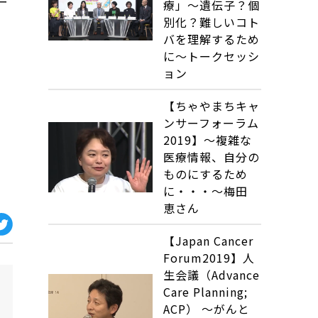
ー
療」〜遺伝子？個
別化？難しいコト
バを理解するため
に〜トークセッシ
ョン
【ちゃやまちキャ
ンサーフォーラム
2019】〜複雑な
医療情報、自分の
ものにするため
に・・・〜梅田
恵さん
【Japan Cancer
Forum2019】人
生会議（Advance
Care Planning;
ACP） ～がんと