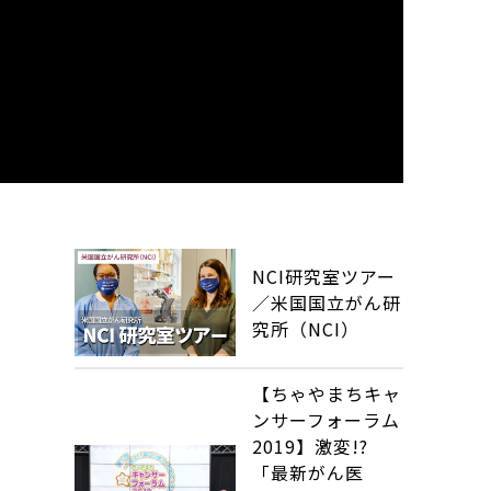
NCI研究室ツアー
／米国国立がん研
究所（NCI）
【ちゃやまちキャ
ンサーフォーラム
2019】激変!?
「最新がん医