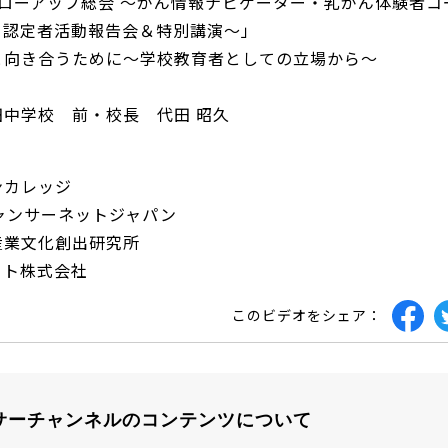
ォローアップ総会 ～がん情報ナビゲーター・乳がん体験者コ
認定者活動報告会＆特別講演～­」
と向き合うために～学校教育者としての立場から～
田中学校 前・校長 代田 昭久
ンカレッジ
ャンサーネットジャパン
産業文化創出研究所
イト株式会社
このビデオをシェア：
サーチャンネルのコンテンツについて