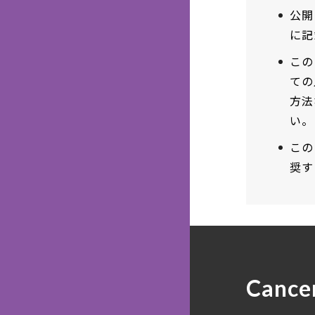
公開
に記
この
ての
方法
い。
この
奨す
Cance