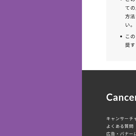
ての
方法
い。
この
奨す
Cance
キャンサーチ
よくある質問
広告・バナー