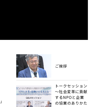
ご挨拶
トークセッション
～社会変革に貢献
するNPOと企業
～」
の協業のありかた