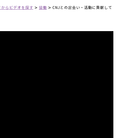
>
>
ドからビデオを探す
協働
CNJとの出会い・活動に貢献して