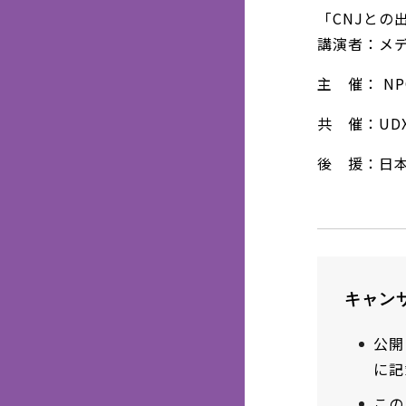
「CNJとの
講演者：メ
主 催： N
共 催：U
後 援：日
キャン
公開
に記
この