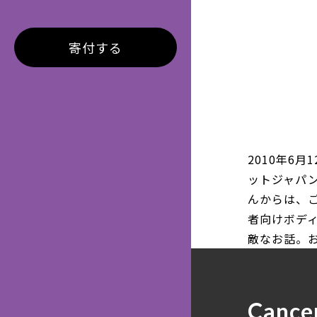
寄付する
2010年6月
ットジャパン
んからは、
者向けボデ
敵なお話。
Cance