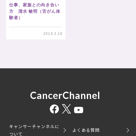
仕事、家族との向き合い
方 清水 敏明（舌がん体
験者）
2014.3.18
CancerChannel
キャンサーチャンネルに
よくある質問
ついて