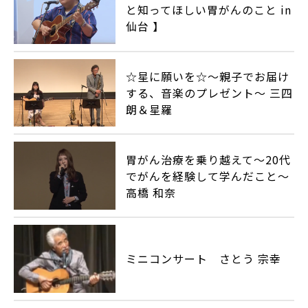
と知ってほしい胃がんのこと in
仙台 】
☆星に願いを☆～親子でお届け
する、音楽のプレゼント～ 三四
朗＆星羅
胃がん治療を乗り越えて～20代
でがんを経験して学んだこと～
高橋 和奈
ミニコンサート さとう 宗幸