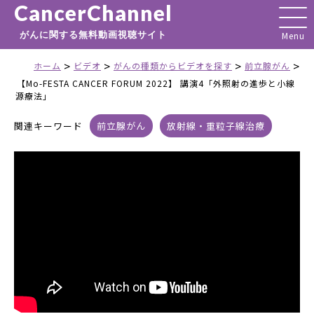
CancerChannel
がんに関する無料動画視聴サイト
>
>
>
>
ホーム
ビデオ
がんの種類からビデオを探す
前立腺がん
【Mo-FESTA CANCER FORUM 2022】 講演4「外照射の進歩と小線
源療法」
関連キーワード
前立腺がん
放射線・重粒子線治療