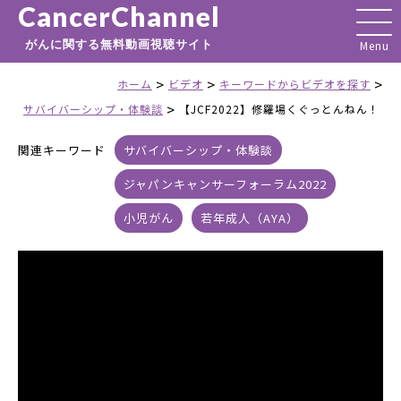
CancerChannel
がんに関する無料動画視聴サイト
>
>
>
ホーム
ビデオ
キーワードからビデオを探す
>
サバイバーシップ・体験談
【JCF2022】修羅場くぐっとんねん！
関連キーワード
サバイバーシップ・体験談
ジャパンキャンサーフォーラム2022
小児がん
若年成人（AYA）