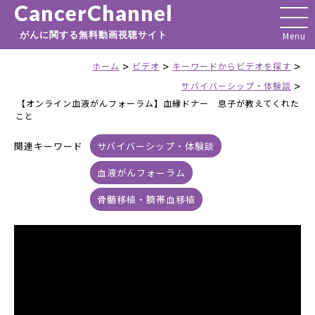
CancerChannel
がんに関する無料動画視聴サイト
>
>
>
ホーム
ビデオ
キーワードからビデオを探す
>
サバイバーシップ・体験談
【オンライン血液がんフォーラム】血縁ドナー 息子が教えてくれた
こと
関連キーワード
サバイバーシップ・体験談
血液がんフォーラム
骨髄移植・臍帯血移植