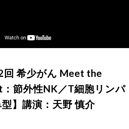
回 希少がん Meet the
ert：節外性NK／T細胞リンパ
鼻型】講演：天野 慎介