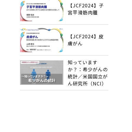
【JCF2024】子
宮平滑筋肉腫
【JCF2024】皮
膚がん
知っています
か？：希少がんの
統計／米国国立が
ん研究所（NCI）