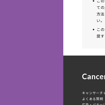
この
ての
方法
い。
この
奨す
Cance
キャンサーチ
よくある質問
広告・バナー