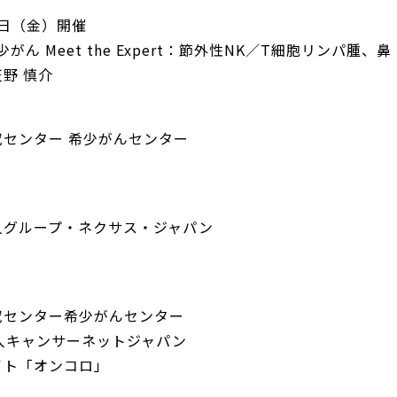
6日（金）開催
少がん Meet the Expert：節外性NK／T細胞リンパ腫、鼻
野 慎介
究センター 希少がんセンター
人グループ・ネクサス・ジャパン
究センター希少がんセンター
人キャンサーネットジャパン
イト「オンコロ」