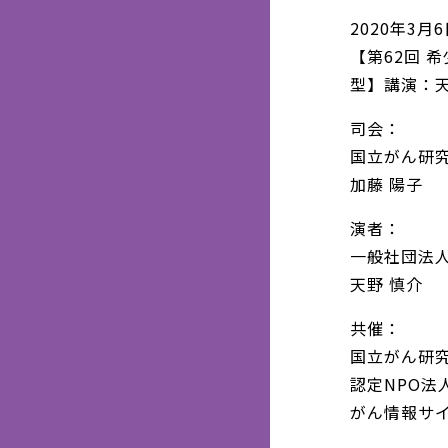
2020年3月
【第62回 希
型】講演：天
司会：
国立がん研
加藤 陽子
演者：
一般社団法
天野 慎介
共催：
国立がん研
認定NPO法
がん情報サ