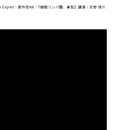
the Expert：節外性NK／T細胞リンパ腫、鼻型】講演：天野 慎介