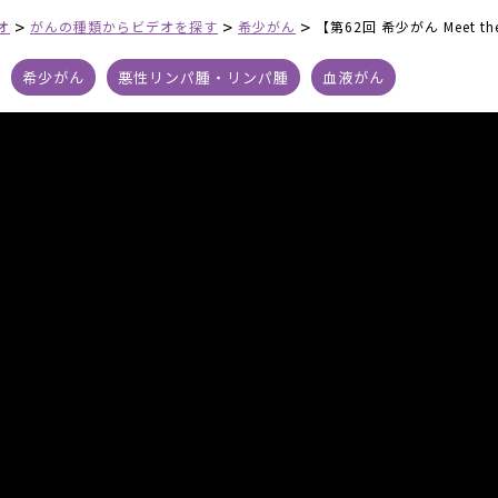
>
>
>
オ
がんの種類からビデオを探す
希少がん
【第62回 希少がん Meet 
希少がん
悪性リンパ腫・リンパ腫
血液がん