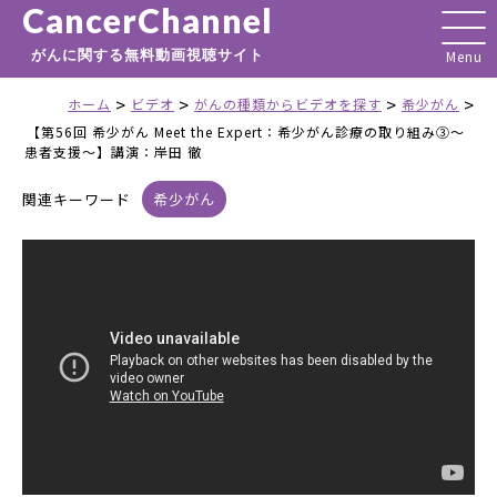
CancerChannel
がんに関する無料動画視聴サイト
>
>
>
>
ホーム
ビデオ
がんの種類からビデオを探す
希少がん
【第56回 希少がん Meet the Expert：希少がん診療の取り組み③～
患者支援～】講演：岸田 徹
関連キーワード
希少がん