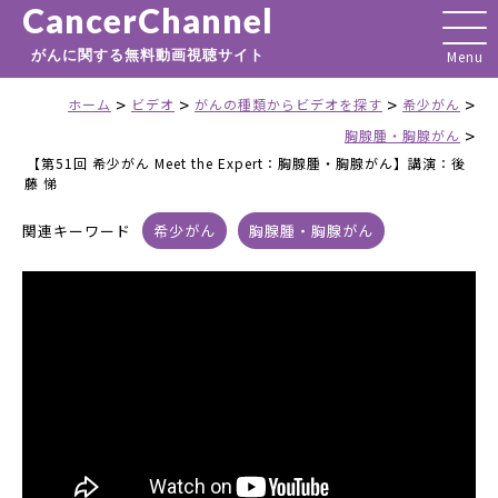
CancerChannel
がんに関する無料動画視聴サイト
>
>
>
>
ホーム
ビデオ
がんの種類からビデオを探す
希少がん
>
胸腺腫・胸腺がん
【第51回 希少がん Meet the Expert：胸腺腫・胸腺がん】講演：後
藤 悌
関連キーワード
希少がん
胸腺腫・胸腺がん