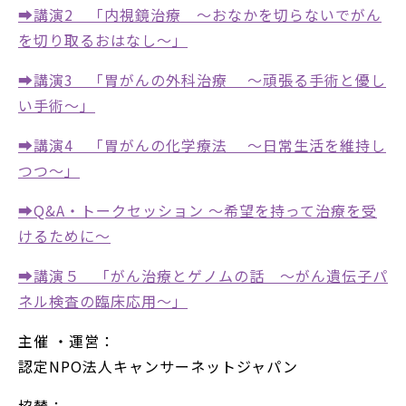
➡講演2 「内視鏡治療 ～おなかを切らないでがん
を切り取るおはなし～」
➡講演3 「胃がんの外科治療 ～頑張る手術と優し
い手術～」
➡講演4 「胃がんの化学療法 ～日常生活を維持し
つつ～」
➡Q&A・トークセッション ～希望を持って治療を受
けるために～
➡講演５ 「がん治療とゲノムの話 ～がん遺伝子パ
ネル検査の臨床応用～」
主催 ・運営：
認定NPO法人キャンサーネットジャパン