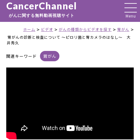
CancerChannel
がんに関する無料動画視聴サイト
>
>
>
>
ホーム
ビデオ
がんの種類からビデオを探す
胃がん
胃がんの診断と検査について ～ピロリ菌と胃カメラのはなし～ 大
井秀久
関連キーワード
胃がん