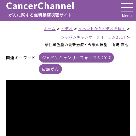
CancerChannel
がんに関する無料動画視聴サイト
>
>
>
ホーム
ビデオ
イベントからビデオを探す
>
ジャパンキャンサーフォーラム2017
悪性黒色腫の最新治療と今後の展望 山﨑 直也
関連キーワード
ジャパンキャンサーフォーラム2017
皮膚がん