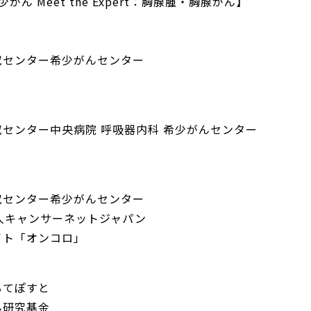
がん Meet the Expert：胸腺腫・胸腺がん】
究センター希少がんセンター
センター中央病院 呼吸器内科 希少がんセンター
究センター希少がんセンター
人キャンサーネットジャパン
イト「オンコロ」
るてぽすと
ん研究基金