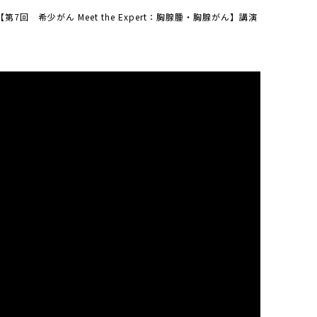
【第7回 希少がん Meet the Expert：胸腺腫・胸腺がん】講演