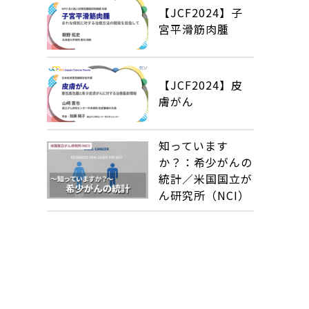
【JCF2024】子
宮平滑筋肉腫
【JCF2024】皮
膚がん
知っています
か？：希少がんの
統計／米国国立が
ん研究所（NCI）