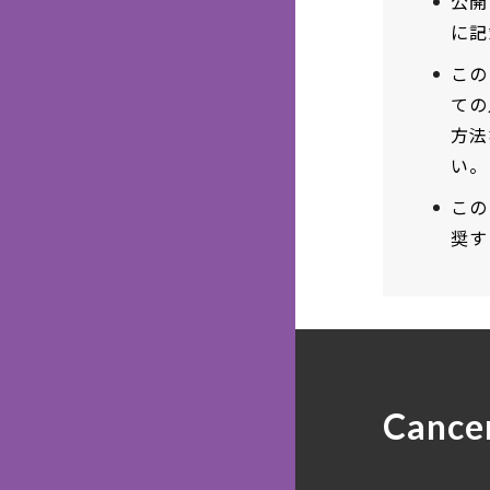
公開
に記
この
ての
方法
い。
この
奨す
Cance