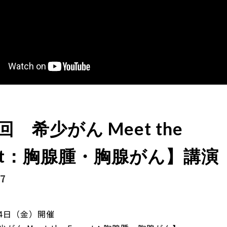
回 希少がん Meet the
ert：胸腺腫・胸腺がん】講演
27
14日（金）開催