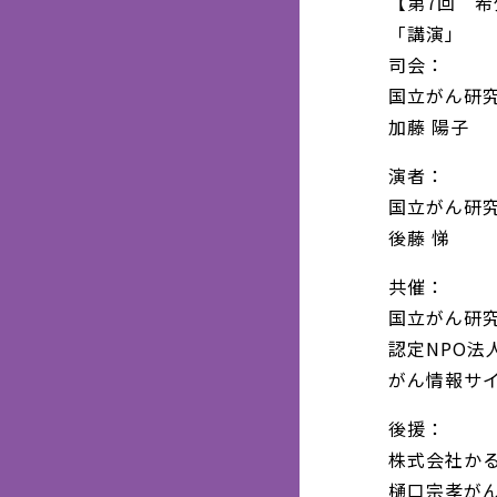
【第7回 希少
「講演」
司会：
国立がん研
加藤 陽子
演者：
国立がん研究
後藤 悌
共催：
国立がん研
認定NPO法
がん情報サ
後援：
株式会社か
樋口宗孝が