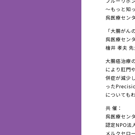
ブルーリボ
～もっと知っ
呉医療セン
「大腸がん
呉医療セン
檜井 孝夫 先
大腸癌治療
により肛門
併症が減少
ったPreci
についても
共 催：
呉医療セン
認定NPO法
メルクセロ