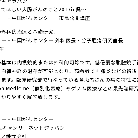
ンキャラバン
てほしい大腸がんのこと2017in呉～
ター・中国がんセンター 市民公開講座
の外科的治療と基礎研究」
ター・中国がんセンター 外科医長・分子腫瘍研究室長
生
の基本は内視鏡的または外科的切除です。低侵襲な腹腔鏡手
や自律神経の温存が可能となり、高齢者でも肺炎などの術後
します。臨床研究部で行なっている各患者さんの癌の特性に
sion Medicine（個別化医療）やゲノム医療などの最先端研
わかりやすく解説致します。
ター・中国がんセンター
人キャンサーネットジャパン
ーノ株式会社