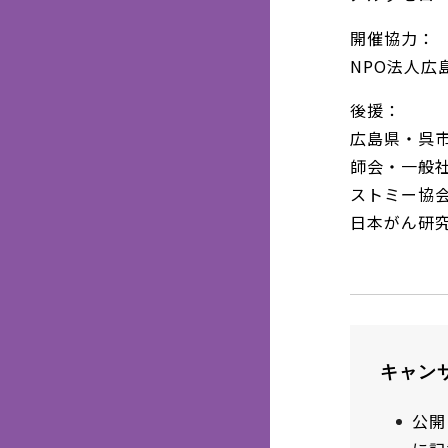
開催協力：
NPO法人広
後援：
広島県・呉
師会・一般
ストミー協会
日本がん研
キャン
公開