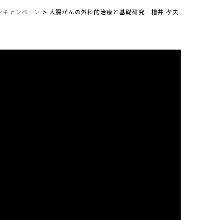
>
ンキャンペーン
大腸がんの外科的治療と基礎研究 檜井 孝夫