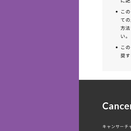
に記
この
ての
方法
い。
この
奨す
Cance
キャンサーチ