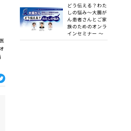
どう伝える？わた
しの悩み～大腸が
ん患者さんとご家
族のためのオンラ
インセミナー ～
医
オ
西