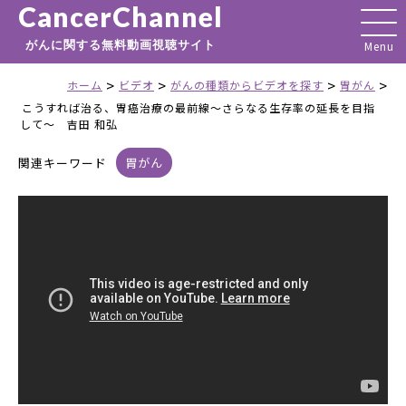
CancerChannel
がんに関する無料動画視聴サイト
>
>
>
>
ホーム
ビデオ
がんの種類からビデオを探す
胃がん
こうすれば治る、胃癌治療の最前線～さらなる生存率の延長を目指
して～ 吉田 和弘
関連キーワード
胃がん