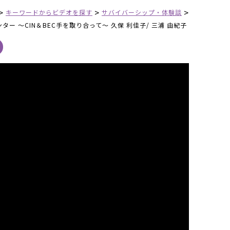
>
>
>
キーワードからビデオを探す
サバイバーシップ・体験談
ター ～CIN＆BEC手を取り合って～ 久保 利佳子/ 三浦 由紀子