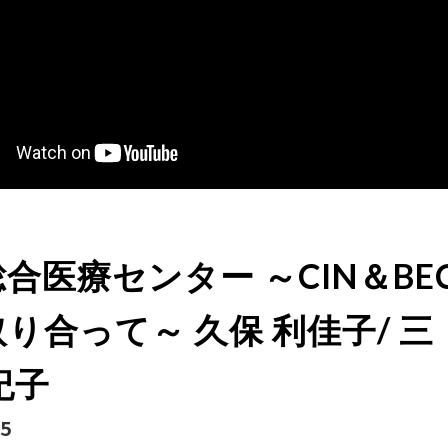
合医療センター ～CIN＆BE
り合って～ 久保 利佳子/ 三
紀子
25