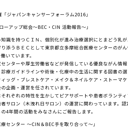
7開催「ジャパンキャンサーフォーラム2016」
ローアップ総会～BEC・CIN 活動報告～」
い知識を持つＣＩＮ、個別化が進み治療選択にとまどう乳が
寄り添うＢＥＣとして東京都立多摩総合医療センターのがん
で働いています。
究センターや厚生労働省などが発信している優良ながん情報
、診療ガイドラインや術後・化療中の生活に関する図書の選
ウィッグ・ブレストケア・メイク＆ネイルケア・ストーマケ
会の企画・運営を任されています。
はそれぞれの特性を生かしてピアサポートや患者ボランティ
患者サロン（木洩れ日サロン）の運営に関わっています。認
らの4年間の活動をみなさんにご報告します。
療センター ～CIN＆BEC手を取り合って～」