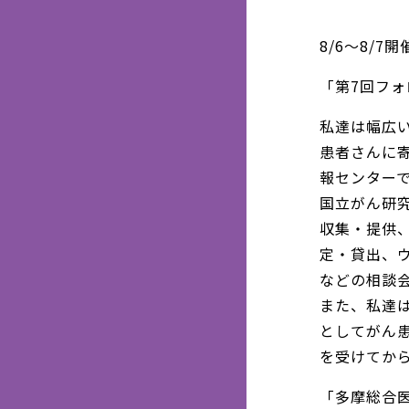
8/6～8/
「第7回フォ
私達は幅広
患者さんに
報センター
国立がん研
収集・提供
定・貸出、
などの相談
また、私達
としてがん
を受けてか
「多摩総合医