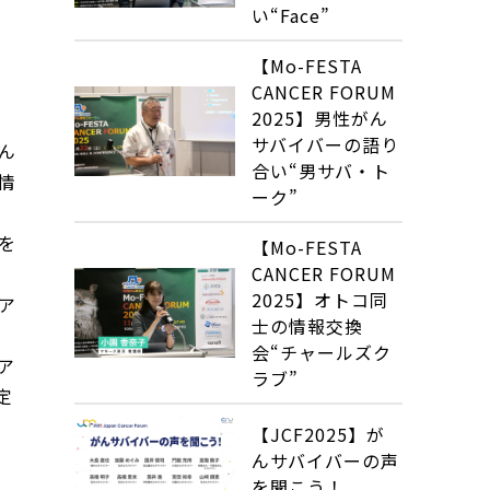
い“Face”
【Mo-FESTA
CANCER FORUM
2025】男性がん
サバイバーの語り
ん
合い“男サバ・ト
情
ーク”
を
【Mo-FESTA
CANCER FORUM
2025】オトコ同
ア
士の情報交換
会“チャールズク
ア
ラブ”
定
【JCF2025】が
んサバイバーの声
を聞こう！