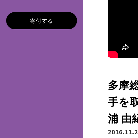
寄付する
多摩総
手を取
浦 由
2016.11.