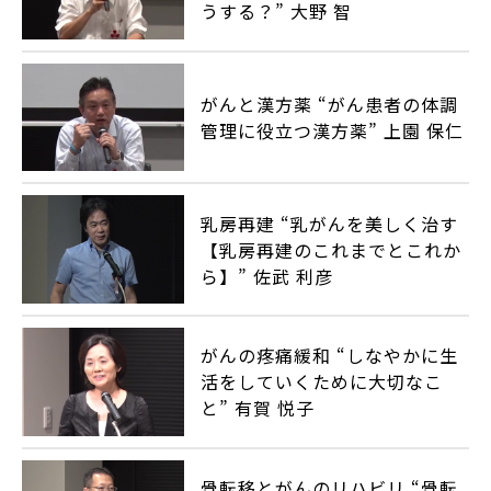
うする？” 大野 智
がんと漢方薬 “がん患者の体調
管理に役立つ漢方薬” 上園 保仁
乳房再建 “乳がんを美しく治す
【乳房再建のこれまでとこれか
ら】” 佐武 利彦
がんの疼痛緩和 “しなやかに生
活をしていくために大切なこ
と” 有賀 悦子
骨転移とがんのリハビリ “骨転