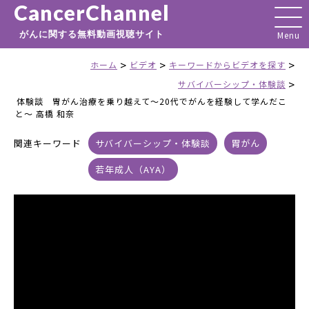
CancerChannel
がんに関する無料動画視聴サイト
>
>
>
ホーム
ビデオ
キーワードからビデオを探す
>
サバイバーシップ・体験談
体験談 胃がん治療を乗り越えて～20代でがんを経験して学んだこ
と～ 高橋 和奈
関連キーワード
サバイバーシップ・体験談
胃がん
若年成人（AYA）