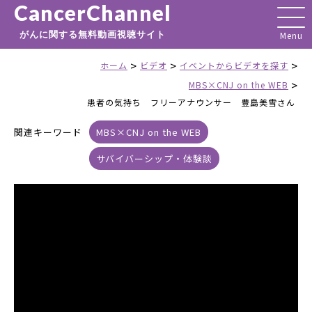
CancerChannel
がんに関する無料動画視聴サイト
>
>
>
ホーム
ビデオ
イベントからビデオを探す
>
MBS×CNJ on the WEB
患者の気持ち フリーアナウンサー 豊島美雪さん
関連キーワード
MBS×CNJ on the WEB
サバイバーシップ・体験談