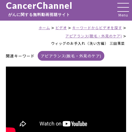
CancerChannel
がんに関する無料動画視聴サイト
>
>
>
ホーム
ビデオ
キーワードからビデオを探す
>
アピアランス(脱毛・外見のケア)
ウィッグのお手入れ（洗い方編） 三田果菜
関連キーワード
アピアランス(脱毛・外見のケア)