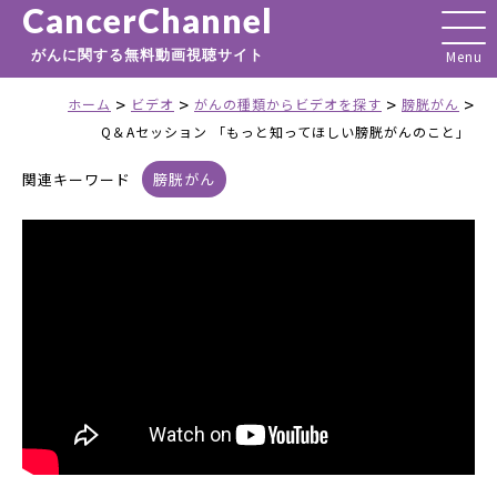
CancerChannel
がんに関する無料動画視聴サイト
>
>
>
>
ホーム
ビデオ
がんの種類からビデオを探す
膀胱がん
Q＆Aセッション 「もっと知ってほしい膀胱がんのこと」
関連キーワード
膀胱がん