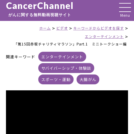
CancerChannel
がんに関する無料動画視聴サイト
>
>
>
ホーム
ビデオ
キーワードからビデオを探す
>
エンターテインメント
「第15回赤坂チャリティマラソン」Part.1 ミニトークショー編
関連キーワード
エンターテインメント
サバイバーシップ・体験談
スポーツ・運動
大腸がん