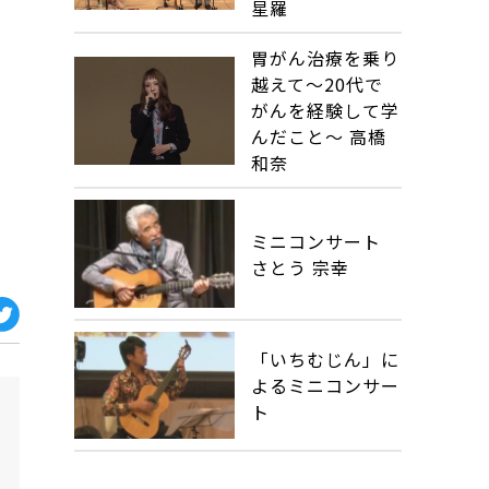
星羅
胃がん治療を乗り
越えて～20代で
がんを経験して学
んだこと～ 高橋
和奈
ミニコンサート
さとう 宗幸
「いちむじん」に
よるミニコンサー
ト