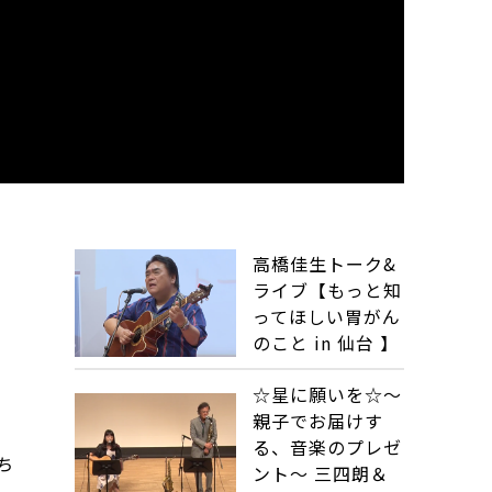
高橋佳生トーク&
ライブ【もっと知
ってほしい胃がん
のこと in 仙台 】
☆星に願いを☆～
親子でお届けす
る、音楽のプレゼ
ち
ント～ 三四朗＆