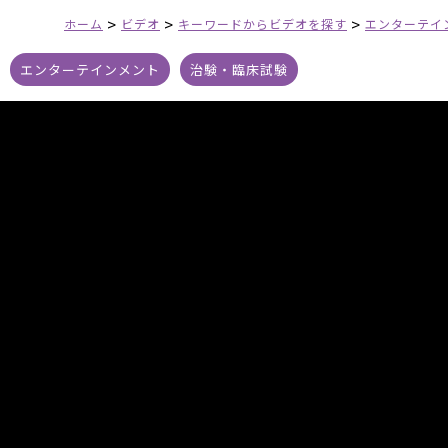
>
>
>
ホーム
ビデオ
キーワードからビデオを探す
エンターテイ
エンターテインメント
治験・臨床試験