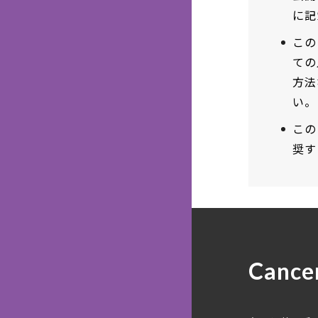
に記
この
ての
方法
い。
この
奨す
Cance