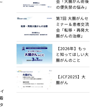
こ
会「大腸がん術後
の便失禁の悩み」
第7回 大腸がんセ
ミナー＆患者交流
会「転移・再発大
腸がんの治療」
【2026年】もっ
と知ってほしい大
腸がんのこと
【JCF2025】大
腸がん
レイ
看
タ