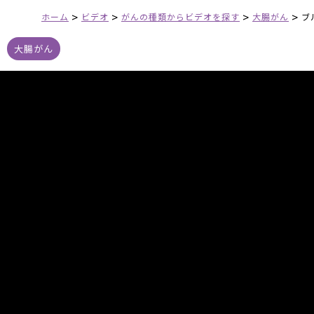
>
>
>
>
ホーム
ビデオ
がんの種類からビデオを探す
大腸がん
ブ
大腸がん