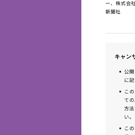
ー、株式会
新聞社
キャン
公開
に記
この
ての
方法
い。
この