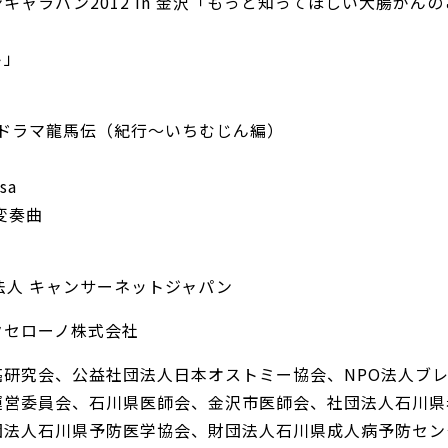
キャラバン2012 in 金沢「もっと知ってほしい大腸がんの
ト」
河ドラマ龍馬伝（紀行～いちむじん編）
sa
変奏曲
法人 キャンサーネットジャパン
クセローノ株式会社
癌研究会、公益社団法人日本オストミー協会、NPO法人ブ
運営委員会、石川県医師会、金沢市医師会、社団法人石川県
団法人石川県予防
­医学協会、財団法人石川県成人病予防セン