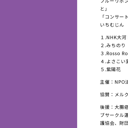
ブルーリボン
と」
「コンサー
いちむじん
１.NHK大
２.みちのり
３.Rosso Ro
４.よさこい
５.紫陽花
主催：NPO
協賛：メル
後援：大腸
ブサークル
護協会、財