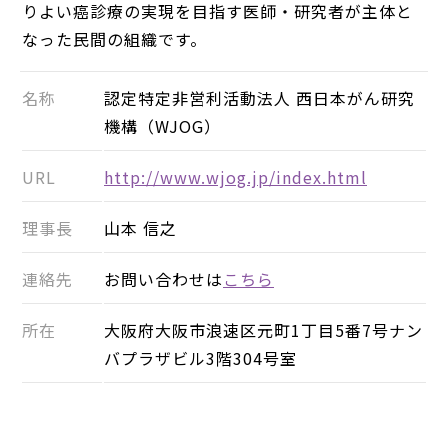
りよい癌診療の実現を目指す医師・研究者が主体と
なった民間の組織です。
名称
認定特定非営利活動法人 西日本がん研究
機構（WJOG）
URL
http://www.wjog.jp/index.html
理事長
山本 信之
連絡先
お問い合わせは
こちら
所在
大阪府大阪市浪速区元町1丁目5番7号ナン
バプラザビル3階304号室