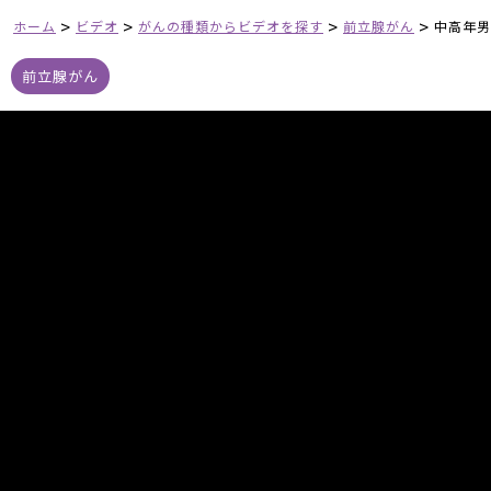
>
>
>
>
ホーム
ビデオ
がんの種類からビデオを探す
前立腺がん
中高年男
前立腺がん