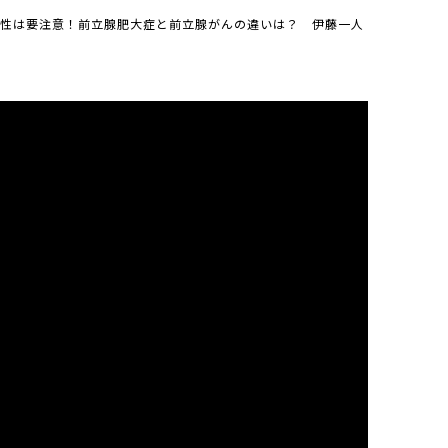
性は要注意！前立腺肥大症と前立腺がんの違いは？ 伊藤一人