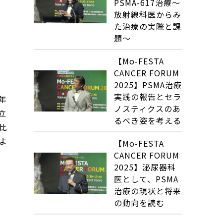
PSMA-617治療～
放射線科医からみ
た治療の実際と課
題～
【Mo-FESTA
CANCER FORUM
2025】PSMA治療
実践の報告とセラ
年
ノスティクスのあ
立
るべき姿を考える
比
よ
【Mo-FESTA
CANCER FORUM
2025】泌尿器科
医として、PSMA
治療の現状と将来
の動向を読む