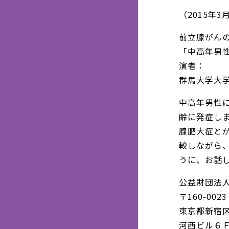
（2015年3
前立腺がんの
「中高年男
演者：
群馬大学大学
中高年男性
齢に発症し
腺肥大症と
較しながら
うに、お話
公益財団法
〒160-0023
東京都新宿区西
河西ビル６