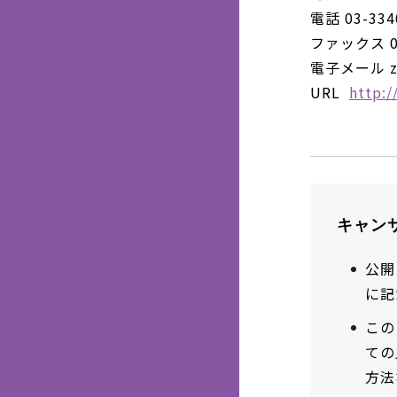
電話 03-334
ファックス 03
電子メール zzk
URL
http:/
キャン
公開
に記
この
ての
方法