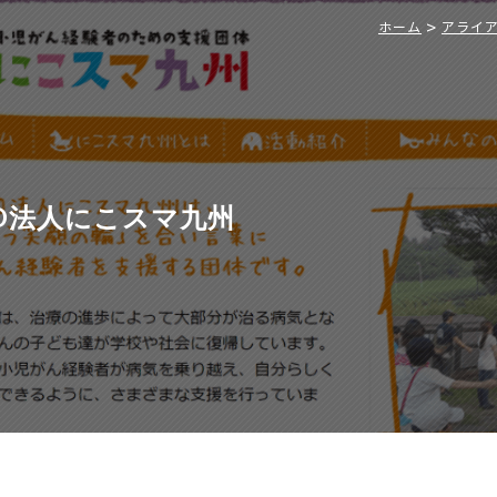
>
ホーム
アライ
O法人にこスマ九州