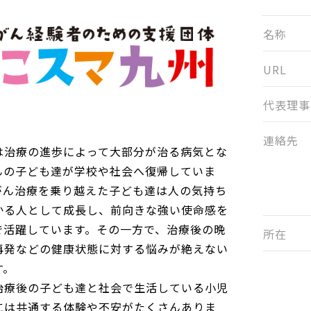
名称
URL
代表理事
連絡先
治療の進歩によって大部分が治る病気とな
んの子ども達が学校や社会へ復帰していま
がん治療を乗り越えた子ども達は人の気持ち
かる人として成長し、前向きな強い使命感を
で活躍しています。その一方で、治療後の晩
所在
再発などの健康状態に対する悩みが絶えない
す。
療後の子ども達と社会で生活している小児
には共通する体験や不安がたくさんありま