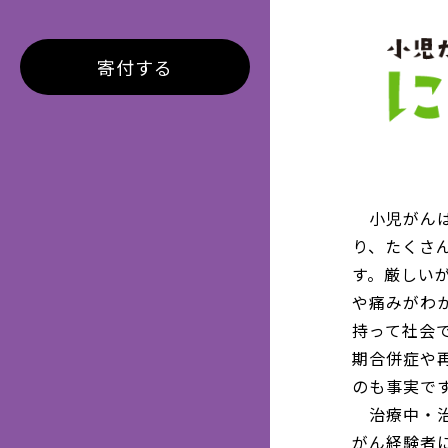
寄付する
小児がんは
り、たくさ
す。厳しい
や痛みがわ
持って社会
期合併症や
のも事実で
治療中・治
がん経験者