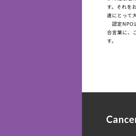
す。それを
達にとって
認定NPO
合言葉に、
す。
Cance