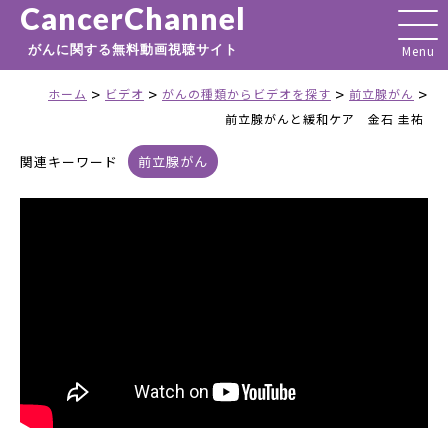
CancerChannel
がんに関する無料動画視聴サイト
>
>
>
>
ホーム
ビデオ
がんの種類からビデオを探す
前立腺がん
前立腺がんと緩和ケア 金石 圭祐
関連キーワード
前立腺がん